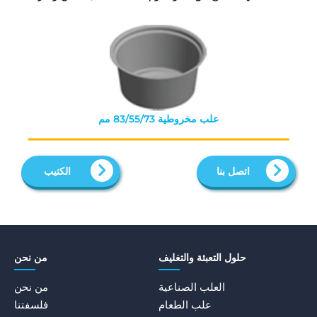
علب مخروطية 83/55/73 مم
اتصل بنا
الكتيب
حلول التعبئة والتغليف
من نحن
العلب الصناعية
من نحن
علب الطعام
فلسفتنا