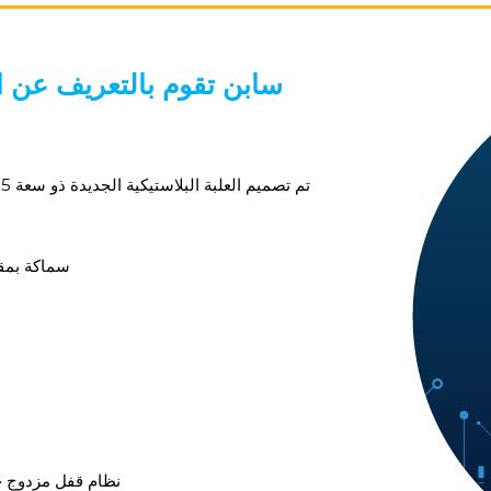
سابن تقوم بالتعريف عن الع
سماكة بمقدار 0.2 مم (2.2 مم) (مقاومة أفضل لدرجة
نظام قفل مزدوج خا