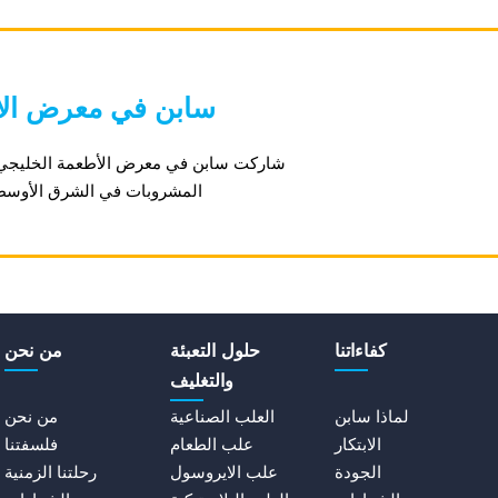
2019 سابن في معرض ا
المشروبات في الشرق الأوسط وآسيا وأفر
كفاءاتنا
حلول التعبئة
من نحن
والتغليف
لماذا سابن
العلب الصناعية
من نحن
الابتكار
علب الطعام
فلسفتنا
الجودة
علب الايروسول
رحلتنا الزمنية