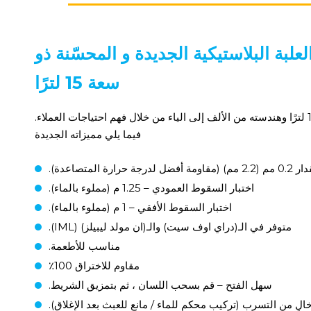
لبة البلاستيكية الجديدة و المحسّنة ذو
سعة 15 لترًا
تم تصميم العلبة البلاستيكية الجديدة ذو سعة 15 لترًا وهندسته من الألف إلى الياء من خلال فهم احتياجات العملاء.
فيما يلي مميزاته الجديدة
 حرارة المتصاعدة).
اختبار السقوط العمودي – 1.25 م (مملوء بالماء).
اختبار السقوط الأفقي – 1 م (مملوء بالماء).
متوفر في الـ(دراي اوف سيت) والـ(ان مولد ليبيلز) (IML).
مناسب للأطعمة.
مقاوم للاختراق 100٪
سهل الفتح – قم بسحب اللسان ، ثم بتمزيق الشريط.
لٍ من التسرب (تركيب محكم للماء / مانع للعبث بعد الإغلاق).